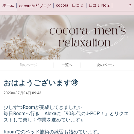
»
ホーム
cocora 口コミ
口コミ No.2
cocora𖤘𖥧*‧ﹾブログ
キャンセルポリシー
ご案内
アクセス
前のページ
一覧へ
次のページ
おはようございます🌞
2023年07月04日 09:43
少しずつRoomが完成してきました✨
毎日Roomへ行き、Alexaに「90年代のJ-POP！」とリクエ
ストして楽しく作業を進めています♫
Roomでのベッド施術の練習も始めています。