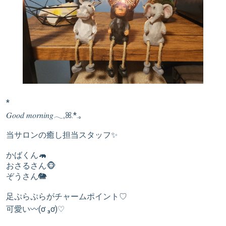
*
𝐺𝑜𝑜𝑑 𝑚𝑜𝑟𝑛𝑖𝑛𝑔𓂃𓈒ꕤ.*.｡
当サロンの癒し担当スタッフ✨
かばくん🦛
おさるさん🐵
ぞうさん🐘
足ぷらぷらがチャームポイント♡
可愛い〰️(ơ ₃ơ)♡