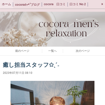
»
ホーム
cocora 口コミ
口コミ No.2
cocora𖤘𖥧*‧ﹾブログ
キャンセルポリシー
ご案内
アクセス
前のページ
一覧へ
次のページ
癒し担当スタッフ✩ˎˊ˗
2023年07月11日 08:10