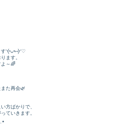
•ᴗ•⑅)◜♡
おります。
よ～🌈
また再会🌿
良い方ばかりで、
がっていきます。
ありがとうございます♡𓂃٭