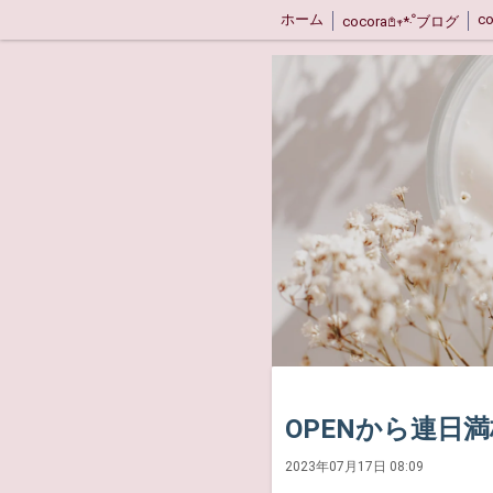
ホーム
c
cocora𖤘𖥧*‧ﹾブログ
OPENから連日
2023年07月17日 08:09