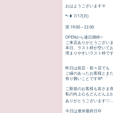
おはようございます🌞
*•.❥ 7/17(月)
🈳 19:00～22:00
OPENから連日満枠✨
ご来店ありがとうございます◝(
本日、ラスト枠が空いて
埋まりやすいラスト枠です
昨日は前店・前々店でも
ご縁のあったお客様とまた
有り難いことですꕤ*.゜
ご新規のお客様も皆さま
私の向上心もどんどん上
今日は連休最終日🌻